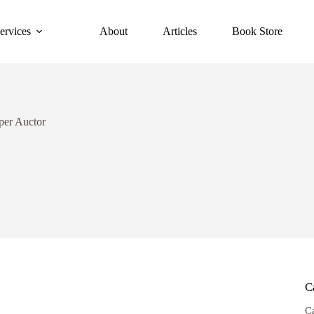
ervices
About
Articles
Book Store
per Auctor
C
C