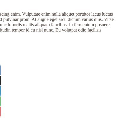
scing enim. Vulputate enim nulla aliquet porttitor lacus luctus
d pulvinar proin. At augue eget arcu dictum varius duis. Vitae
nunc lobortis mattis aliquam faucibus. In fermentum posuere
citudin tempor id eu nisl nunc. Eu volutpat odio facilisis