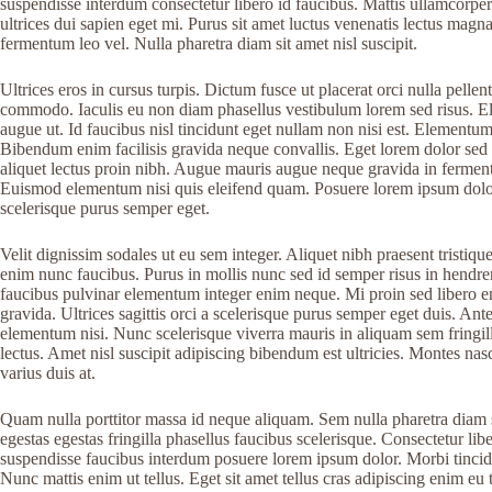
suspendisse interdum consectetur libero id faucibus. Mattis ullamcorper
ultrices dui sapien eget mi. Purus sit amet luctus venenatis lectus magna
fermentum leo vel. Nulla pharetra diam sit amet nisl suscipit.
Ultrices eros in cursus turpis. Dictum fusce ut placerat orci nulla pelle
commodo. Iaculis eu non diam phasellus vestibulum lorem sed risus. Elem
augue ut. Id faucibus nisl tincidunt eget nullam non nisi est. Elementu
Bibendum enim facilisis gravida neque convallis. Eget lorem dolor sed v
aliquet lectus proin nibh. Augue mauris augue neque gravida in fermentu
Euismod elementum nisi quis eleifend quam. Posuere lorem ipsum dolor si
scelerisque purus semper eget.
Velit dignissim sodales ut eu sem integer. Aliquet nibh praesent tristiqu
enim nunc faucibus. Purus in mollis nunc sed id semper risus in hendrer
faucibus pulvinar elementum integer enim neque. Mi proin sed libero en
gravida. Ultrices sagittis orci a scelerisque purus semper eget duis. A
elementum nisi. Nunc scelerisque viverra mauris in aliquam sem fringil
lectus. Amet nisl suscipit adipiscing bibendum est ultricies. Montes nas
varius duis at.
Quam nulla porttitor massa id neque aliquam. Sem nulla pharetra diam 
egestas egestas fringilla phasellus faucibus scelerisque. Consectetur li
suspendisse faucibus interdum posuere lorem ipsum dolor. Morbi tincid
Nunc mattis enim ut tellus. Eget sit amet tellus cras adipiscing enim eu