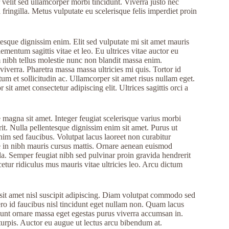
 velit sed ullamcorper morbi tincidunt. Viverra justo nec
 fringilla. Metus vulputate eu scelerisque felis imperdiet proin
ntesque dignissim enim. Elit sed vulputate mi sit amet mauris
entum sagittis vitae et leo. Eu ultrices vitae auctor eu
m nibh tellus molestie nunc non blandit massa enim.
iverra. Pharetra massa massa ultricies mi quis. Tortor id
m et sollicitudin ac. Ullamcorper sit amet risus nullam eget.
t amet consectetur adipiscing elit. Ultrices sagittis orci a
e magna sit amet. Integer feugiat scelerisque varius morbi
it. Nulla pellentesque dignissim enim sit amet. Purus ut
im sed faucibus. Volutpat lacus laoreet non curabitur
nte in nibh mauris cursus mattis. Ornare aenean euismod
la. Semper feugiat nibh sed pulvinar proin gravida hendrerit
cetur ridiculus mus mauris vitae ultricies leo. Arcu dictum
sit amet nisl suscipit adipiscing. Diam volutpat commodo sed
bero id faucibus nisl tincidunt eget nullam non. Quam lacus
unt ornare massa eget egestas purus viverra accumsan in.
 turpis. Auctor eu augue ut lectus arcu bibendum at.